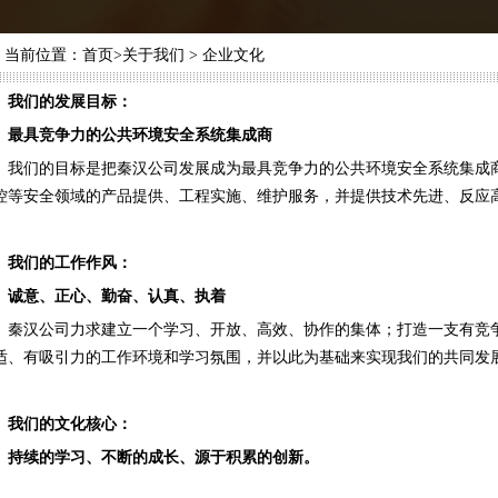
当前位置：
首页
>
关于我们
>
企业文化
我们的发展目标：
最具竞争力的公共环境安全系统集成商
我们的目标是把秦汉公司发展成为最具竞争力的公共环境安全系统集成
控等安全领域的产品提供、工程实施、维护服务，并提供技术先进、反应
我们的工作作风：
诚意、正心、勤奋、认真、执着
秦汉公司力求建立一个学习、开放、高效、协作的集体；打造一支有竞
适、有吸引力的工作环境和学习氛围，并以此为基础来实现我们的共同发
我们的文化核心：
持续的学习、不断的成长、源于积累的创新。