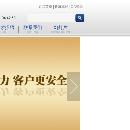
返回首页
|
收藏本站
|
OA登录
04:43:00
人才招聘
联系我们
幻灯片
JOB
CONTACT
HUANDENGPIAN