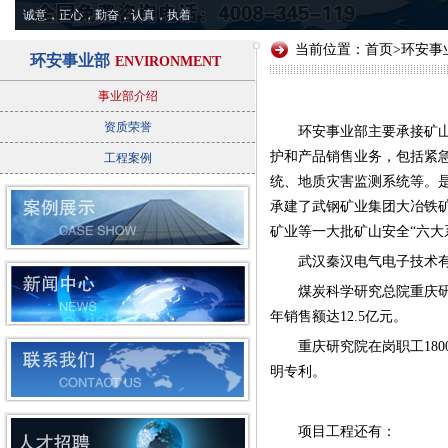
诚意，正心，勤奋，认真，执着
当前位置：
首页
>
环安事
环安事业部
ENVIRONMENT
事业部介绍
资质荣誉
环安事业部主要承接矿
护和产品销售业务，包括紧
工程案例
统、地质灾害监测系统等。
承建了武钢矿业集团大冶铁
矿业等一大批矿山安全“六大
武汉秦汉电气电子技术
煤炭科学研究总院重庆研
年销售额达12.5亿元。
重庆研究院在岗职工180
明专利。
项目工程还有：